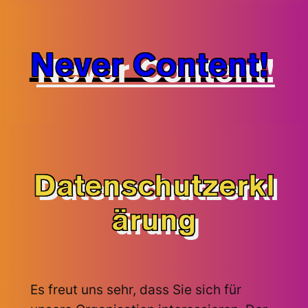
Zum
Inhalt
Never Content!
springen
Datenschutzerkl
ärung
Es freut uns sehr, dass Sie sich für